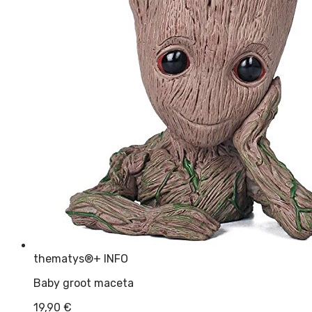
thematys®
+ INFO
Baby groot maceta
19,90
€