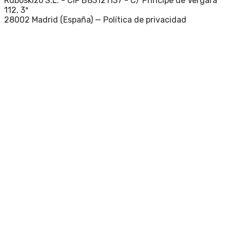
Ruboskizo S.L. - CIF B83121137 - C/ Príncipe de Vergara
112, 3ª
28002 Madrid (España) —
Política de privacidad