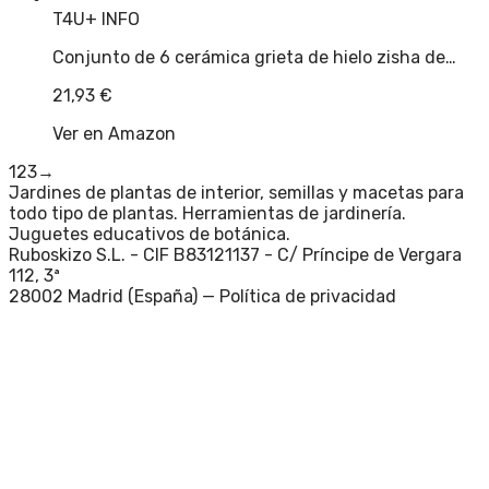
T4U
+ INFO
Conjunto de 6 cerámica grieta de hielo zisha de…
21,93
€
Ver en Amazon
1
2
3
→
Jardines de plantas de interior, semillas y macetas para
todo tipo de plantas. Herramientas de jardinería.
Juguetes educativos de botánica.
Ruboskizo S.L. - CIF B83121137 - C/ Príncipe de Vergara
112, 3ª
28002 Madrid (España) —
Política de privacidad